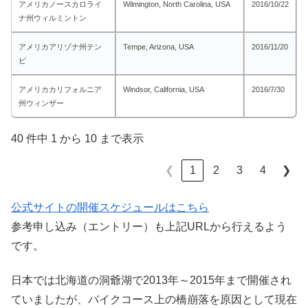
アメリカノースカロライ
Wilmington, North Carolina, USA
2016/10/22
ナ州ウィルミントン
アメリカアリゾナ州テン
Tempe, Arizona, USA
2016/11/20
ピ
アメリカカリフォルニア
Windsor, California, USA
2016/7/30
州ウィンザー
40 件中 1 から 10 まで表示
1
2
3
4
❮
❯
公式サイトの開催スケジュールはこちら
参考申し込み（エントリー）も上記URLから行えるよう
です。
日本では北海道の洞爺湖で2013年～2015年まで開催され
ていましたが、バイクコース上の橋崩落を原因として現在