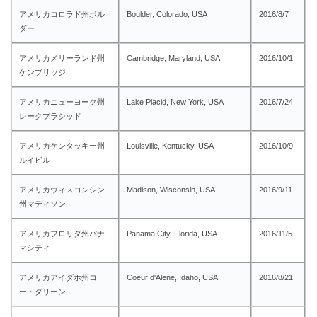
アメリカコロラド州ボル
Boulder, Colorado, USA
2016/8/7
ダー
アメリカメリーランド州
Cambridge, Maryland, USA
2016/10/1
ケンブリッジ
アメリカニューヨーク州
Lake Placid, New York, USA
2016/7/24
レークプラシッド
アメリカケンタッキー州
Louisville, Kentucky, USA
2016/10/9
ルイビル
アメリカウィスコンシン
Madison, Wisconsin, USA
2016/9/11
州マディソン
アメリカフロリダ州パナ
Panama City, Florida, USA
2016/11/5
マシティ
アメリカアイダホ州コ
Coeur d'Alene, Idaho, USA
2016/8/21
ー・ダリーン