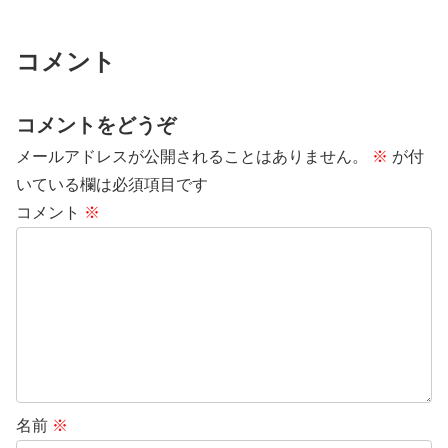
リエイトサイトを作るとします。
います。そんなわけで、今回も簡
コンテンツは「映画を安く観るに
単に書けるアフィリエイトネタ
はこのクレジットカードがおすす
に...
め」という感じで、映画が割引...
コメント
コメントをどうぞ
メールアドレスが公開されることはありません。
※
が付
いている欄は必須項目です
コメント
※
名前
※