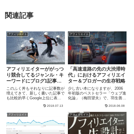
関連記事
アフィリエイト
アフィリエイト
アフィリエイターががっつ
「高速道路の先の大渋滞時
り競合してるジャンル・キ
代」におけるアフィリエイ
ーワードにブログ1記事で
ター＆ブロガーの生存戦略
攻め入ってみた実験結果
このふく丼もそれなりに記事数が
少し古い本になりますが、2006
増えてきて、新しく書いた記事で
年初版のベストセラー「ウェブ進
も比較的早くGoogle上位に表示
化論」（梅田望夫）で、羽生善治
されたりすることも多くなってき
さんが将棋界に起きていることと
2018.07.13
2018.06.08
ました。なかには、僕のブログ以
して語った興味深い言葉が紹介さ
外、がっつり被リンクを送って
れています。ITとネットの進化に
アフィリエイト
アフィリエイト
SEOかけてるようなアフィリエ
よって将棋の世界に起きた最大の
イトサイトに囲まれて、なぜか...
変化は、将棋が強くなるため...