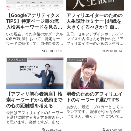
【Googleアナリティクス
アフィリエイターのための
TIPS】特定ページ毎の流
人生設計セミナー | 組織を
入検索キーワードを見る手
大きくするべきか？ 自由
順
に生きるべきか？
いま現在、また今後の対グーグル
先日、セルフデザインホールディ
のSEO対策において、特定キー
ングスの古澤さんが行われた『ア
ワードに特化して、自作自演のバ
フィリエイターのための人生設計
ックリンク等を使い検索順位を上
セミナー』のDVDを見ました。
2018.07.13
2018.04.14
げるという従来のブラックハット
アフィリエイターは、「ベンチャ
SEO手法は非常に難易度が高く
ー立ち上げて世界を変えてや
アフィリエイト
アフィリエイト
なってきています。そのような流
る！」とか」「起業して成功して
れのなかで、今後ますます、自
大金持ちになって六本木ヒルズに
作...
住ん...
【アフィリ初心者講座】検
弱者のためのアフィリエイ
索キーワードから成約まで
トのキーワード選びTIPS
の心の距離感を考える
あかん。最近、ブロガーとしてス
ランプです。 記事がなかなか書
今日はアフィリエイトのキーワー
けません。書くテーマについて下
ド選びに関する考え方を書きたい
調べしているうちにデータが膨大
と思います。突然ですが、あなた
になってきてそれをまとめるのが
が『クレジットカード』のアフィ
面倒くさくなってきてやめてしま
2018.07.13
2017.04.05