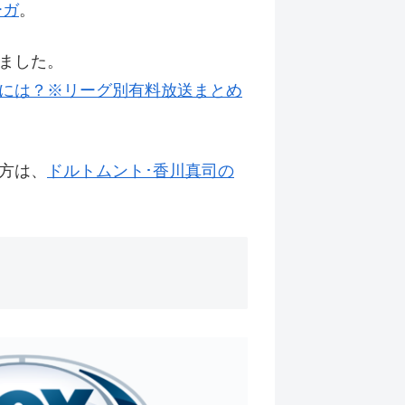
ーガ
。
ました。
には？※リーグ別有料放送まとめ
方は、
ドルトムント･香川真司の