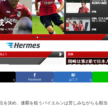
Facebook
はてブ
5
0
0
点を決め、連覇を狙うバイエルンは苦しみながらも順当