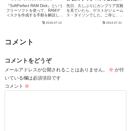
Disk』での作成手順
を発明したダイソンに学ぶ
『SoftPerfect RAM Disk』という
先日、久しぶりにカンブリア宮殿
努力を続ける秘訣
フリーソフトを使って、RAMデ
を見ていたら、ゲストがジェーム
ィスクを作成する手順を解説しま
ス・ダイソンでした。ご存じ、
す。まずはダウンロードしてイン
『吸引力の落ちないただひとつの
2018.07.13
2014.07.31
ストール『SoftPerfect RAM
掃除機』というキャッチフレーズ
Disk』の公式サイトにアクセスし
が有名なサイクロン式掃除機を初
ようとすると、日本からの...
めて世に出したメーカー『ダイソ
ン』の創業者です。ジェームス・
コメント
ダ...
コメントをどうぞ
メールアドレスが公開されることはありません。
※
が付
いている欄は必須項目です
コメント
※