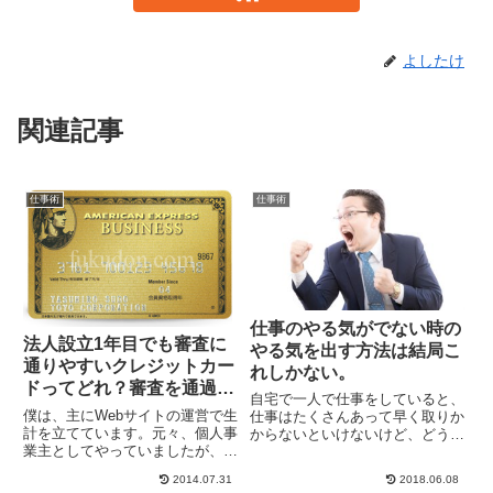
よしたけ
関連記事
仕事術
仕事術
仕事のやる気がでない時の
法人設立1年目でも審査に
やる気を出す方法は結局こ
通りやすいクレジットカー
れしかない。
ドってどれ？審査を通過す
自宅で一人で仕事をしていると、
るコツは？
僕は、主にWebサイトの運営で生
仕事はたくさんあって早く取りか
計を立てています。元々、個人事
からないといけないけど、どうに
業主としてやっていましたが、
もやる気が出ない。ってときがあ
2012年1月に法人化し、現在、2
ります。これが会社勤めしている
2014.07.31
2018.06.08
期目が決算を迎え、3期目に突入
なら、会社へ行く途中は面倒でや