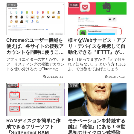
したところです。個人事業主から
る気がでなくても、いざ会社に着
仕事術
仕事術
法人成りする理由のひとつに、個
いてみたらスイッチが切り替わ
人より信用力が高いというの...
っ...
Chromeのユーザー機能を
様々なWebサービス・アプ
使えば、各サイトの複数ア
リ・デバイスを連携して自
カウントを同時に使うこと
動化できる『IFTTT』が超
ができます。
絶便利な件
アフィリエイターの方とかで、ヤ
IFTTT使ってますか？「え？何そ
フーリスティングの複数アカウン
れ？知らない。」という方！ふふ
トを使い分けるのにChromeと
ふ。では教えてあげましょう
FirefoxとOperaとかブラウザを分
(o^^o) これ超絶便利なWEBサー
2014.07.31
2018.07.13
けることで切り替えている方がい
ビスでっせ。IFTTTとは？IFTTT
るなんて情報を耳にしたので、も
とは2010年にスタートしたwebサ
仕事術
仕事術
うちょっと楽に複数アカウントを
ービスです。 If This Then...
使い分ける方法を...
RAMディスクを簡単に作
モチベーションを持続する
成できるフリーソフト
鍵は『確信』にある！※世
『SoftPerfect RAM
界初のサイクロン式掃除機