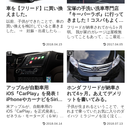
車を【フリード】に買い換
宝塚の手洗い洗車専門店
えました。
『キーパーラボ』に行って
きました！コスパもよくて
以前、子供ができたことで、車の
おすすめ！
買い換えを検討していると書きま
フリードが納車されてから1ヶ月
した。 ⇒ 妊娠・出産したら考
弱。 我が家のガレージは屋根無
えたい！※育児におすすめのクル
しってこともあって、ここ最近の
マ選びのポイント3箇条あれか
雨ですっかり汚れてしまいまし
ら、トヨタ、日産、マツダ、ホン
2018.04.15
2017.04.05
た。実はおいら今まで洗車という
ダなど色々なディーラーにお話を
ものに行ったことがありませんで
車
車
聞きに行き、ついに契約して参り
した。 実家暮らしのときは、一
ま...
戸建てだったので、家の前で自分
で...
アップルが自動車用
ホンダ フリードが納車さ
iOS『CarPlay』を発表！
れて4ヶ月。あえてデメリ
iPhoneやカーナビをSiriの
ットを書いてみる。
音声認識で楽々操作！
米アップルが、自動車用の
子供が生まれるということで、そ
iOS『CarPlay』を正式発表し、
れまで乗っていたお気に入りのダ
ゼネラル・モーターズ（ＧＭ）、
イハツ ミラジーノを泣く泣く手
メルセデス・ベンツ、ジャガー・
放し、ホンダのフリードを買った
2018.04.14
2018.07.13
ランドローバー、アウディ、トヨ
のが今年1月の話。（車を【フリ
タ自動車、クライスラー、ホン
ード】に買い換えました。）それ