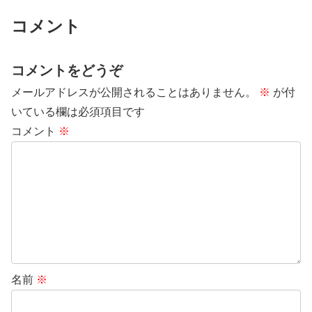
ダ、フェラーリ、ボルボ、三菱自
から、無事に納車されたのが、2
動車、日産自動車、富士重工
月末の話。（やっと『ホンダ
コメント
業、...
フ...
コメントをどうぞ
メールアドレスが公開されることはありません。
※
が付
いている欄は必須項目です
コメント
※
名前
※