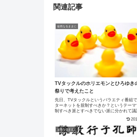
関連記事
徒然なるままに
TVタックルのホリエモンとひろゆき
祭りで考えたこと
先日、TVタックルというバラエティ番組
ターネットを規制すべきか？というテーマ
制すべき派とすべきでない派に分かれて議
というのがあったそうな。 で、規制反対
201
リエモンこと堀江貴文さんと、２ちゃんね
者のひろゆきこと...
徒然なるままに