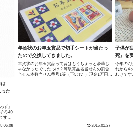
年賀状のお年玉賞品で切手シートが当たっ
子供が
たので交換してきました。
死』を
年賀状のお年玉賞品って昔はもうちょっと豪華じ
今年の7
ゃなかったでしたっけ？等級賞品名当せんの割合
れから4
当せん本数当せん番号1等（下5けた）現金1万円
わけです
10万本に1本34,331本970852等（下4けた）ふる
がいなか
力は
さと小包1万本に1本343,311本23443等...
か、気持
た。たとえ
思った
惑わず』
そろ40
です
と50に
8.06.08
2015.01.27
。とい