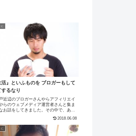
まに
生活』といふものを ブロガーもして
てするなり
戸近辺のブロガーさんやらアフィリエイ
やらのウェブメディア運営者さんと集ま
なお話をしてきました。その中で、ある
エイターさんが「僕はいま作っているこ
2018.06.08
イトが完成したら、次は自分が本当に作
トを作ろう...
まに