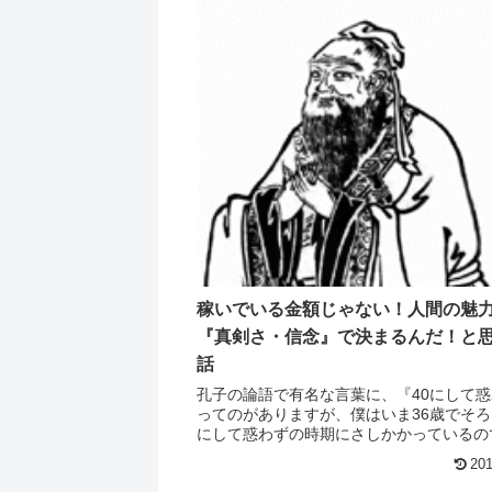
稼いでいる金額じゃない！人間の魅
『真剣さ・信念』で決まるんだ！と
話
孔子の論語で有名な言葉に、『40にして
ってのがありますが、僕はいま36歳でそろ
にして惑わずの時期にさしかかっているの
が、まだまだ惑りまくりです。この調子だ
201
して天命を知れるかどうかが分かりません