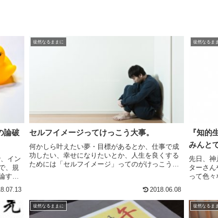
徒然なるままに
徒然なるま
の論破
セルフイメージってけっこう大事。
『知的
みんと
何かしら叶えたい夢・目標があるとか、仕事で成
功したい、幸せになりたいとか、人生を良くする
で、イン
先日、神
ためには「セルフイメージ」ってのがけっこう大
で、規
ターさん
事じゃないかなと思うわけです。セルフイメージ
論する
って色々
ってのは自分自身に対するイメージですね。僕は
派に、ホ
アフィリ
8.07.13
2018.06.08
こういう人間だ、私は...
る創始
れらのサ
りたいサイ
徒然なるままに
徒然なるま