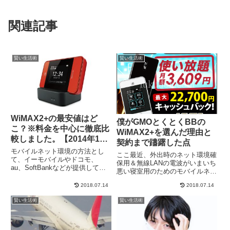
関連記事
賢い生活術
賢い生活術
WiMAX2+の最安値はど
僕がGMOとくとくBBの
こ？※料金を中心に徹底比
WiMAX2+を選んだ理由と
較しました。【2014年11
契約まで躊躇した点
月版】
モバイルネット環境の方法とし
ここ最近、外出時のネット環境確
て、イーモバイルやドコモ、
保用＆無線LANの電波がいまいち
au、SoftBankなどが提供してい
悪い寝室用のためのモバイルネッ
る高速モバイル通信LTEなどを利
ト環境として、WiMAX（ワイマ
用したサービスと、UQ WiMAX
2018.07.14
2018.07.14
ックス）の契約を検討していまし
やビッグローブなどが提供してい
た。で、現在、BIGLOBEの格安
るWiMAXがありますね。僕は現
賢い生活術
賢い生活術
SIMカードをSIMフリーiPhone5s
在、WiMAX2+の...
に使ってい...