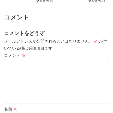
2018.06.09
2018.07.13
ホテルってとこ。バラナシで泊ま
宮にある『本庄メディカルクリニ
ったゲートウェイホテル｜おきら
ック』というところ。問診・診
く夫婦のネットで稼ぎながら世界
察、身長体重・視力・聴力など一
一周！そのホテルで使われてい
般検査、血液検査に加え、上部消
コメント
た...
化...
コメントをどうぞ
メールアドレスが公開されることはありません。
※
が付
いている欄は必須項目です
コメント
※
名前
※