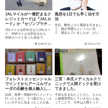
JALマイルが一番貯まるク
風邪を1日でも早く治す方
レジットカードは『JALカ
法
ード』か『セゾンプラチナ
先日、数年ぶりに風邪を引きまし
アメックス』か？
て、熱が38度ちょいくらい出
JALマイルを貯めるならJALカー
て、寝込んでいましたが、だいた
ド、ANAマイルを貯めるなら
い2日程度で全快しました。あま
ANAカードと言った具合で、マ
り症状の重くない風邪だったとい
イルを効率よく貯めるには貯めた
うのもあるでしょうが、風邪はひ
2018.07.13
2014.12.07
いマイルの航空会社のクレジット
いてからの対応次第ですぐに治っ
カードを持つのが王道です。実
賢い生活術
賢い生活術
たり、ずるずると長引いたりしま
際、JALマイラーにとってJALカ
す...
ードはJALマイルを貯めや...
フォレストエッセンシャル
三宮・本庄メディカルクリ
でインドからアーユルヴェ
ニックで人間ドックを受け
ーダの石鹸を個人輸入しま
てきました。
した。
以前、世界一周旅行中にインドへ
子供も生まれたことだし、ちゃん
行ったときに、５つ星のちょっと
と健康管理をしていかないとね。
いいホテルに泊まったことがあり
ってことで、今年は人間ドックに
ました。バラナシのゲートウェイ
行ってきました。選んだのは、三