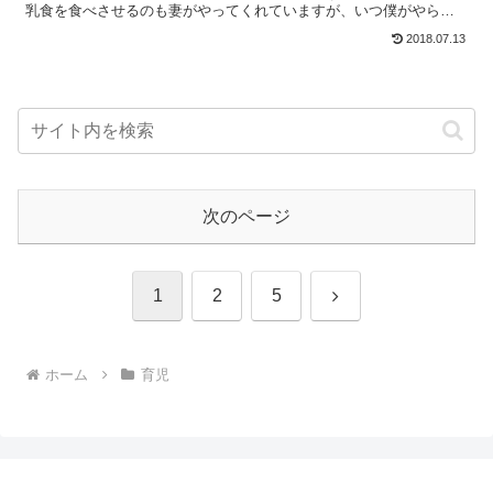
乳食を食べさせるのも妻がやってくれていますが、いつ僕がやらな
いといけない日がくるやもしれません。ですので、今回は息子...
2018.07.13
次のページ
次
1
2
5
へ
ホーム
育児