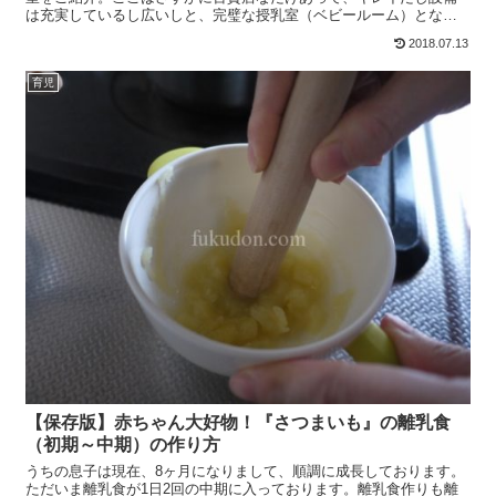
は充実しているし広いしと、完璧な授乳室（ベビールーム）となっ
ています。場所は4階の「紳士服／紳士洋品雑貨／紳士靴／バッグ...
2018.07.13
育児
【保存版】赤ちゃん大好物！『さつまいも』の離乳食
（初期～中期）の作り方
うちの息子は現在、8ヶ月になりまして、順調に成長しております。
ただいま離乳食が1日2回の中期に入っております。離乳食作りも離