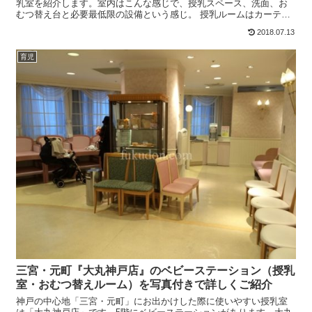
乳室を紹介します。室内はこんな感じで、授乳スペース、洗面、お
むつ替え台と必要最低限の設備という感じ。 授乳ルームはカーテン
で仕切るという感じになっています。おむつ替え台は2台ありま...
2018.07.13
育児
三宮・元町『大丸神戸店』のベビーステーション（授乳
室・おむつ替えルーム）を写真付きで詳しくご紹介
神戸の中心地「三宮・元町」にお出かけした際に使いやすい授乳室