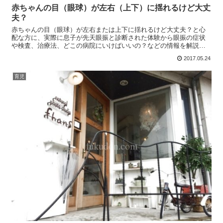
赤ちゃんの目（眼球）が左右（上下）に揺れるけど大丈
夫？
赤ちゃんの目（眼球）が左右または上下に揺れるけど大丈夫？と心
配な方に、実際に息子が先天眼振と診断された体験から眼振の症状
や検査、治療法、どこの病院にいけばいいの？などの情報を解説し
ています。乳幼児期の眼振はできるだけ早く専門の小児眼科で診て
2017.05.24
もらうようにしましょう。
育児