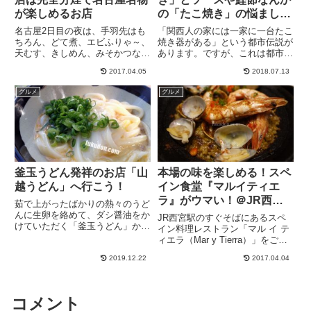
が楽しめるお店
の「たこ焼き」の悩ましい
カンケイを大阪・梅田のた
名古屋2日目の夜は、手羽先はも
「関西人の家には一家に一台たこ
こ八で考える。
ちろん、どて煮、エビふりゃ～、
焼き器がある」という都市伝説が
天むす、きしめん、みそかつな
あります。ですが、これは都市伝
ど、おいしい名古屋名物が一気に
説ではなく事実です。恐らく、た
2017.04.05
2018.07.13
楽しめるお得な居酒屋さん【世界
こ焼き器のない関西人の家はゼロ
の山ちゃん】へ行きました。世界
説は成り立つと思われます。なん
グルメ
グルメ
の山ちゃん伏見錦通り店は、3階
なら僕は1人暮らししているとき
席まであり、1階はカウンターの
にもたこ焼き器を持ってまし
み...
た。...
釜玉うどん発祥のお店「山
本場の味を楽しめる！スペ
越うどん」へ行こう！
イン食堂『マルイティエ
ラ』がウマい！＠JR西宮
茹で上がったばかりの熱々のうど
駅
んに生卵を絡めて、ダシ醤油をか
JR西宮駅のすぐそばにあるスペ
けていただく「釜玉うどん」かけ
イン料理レストラン「マル イ テ
うどん、ぶっかけうどん、生醤油
ィエラ（Mar y Tierra）」をご紹
うどんなど、色々な種類がある讃
介。JR西宮駅から徒歩1分という
岐うどんの中でも、特に人気のあ
2019.12.22
2017.04.04
好立地にもかかわらずスペインの
るメニューとして、香川県民だけ
路地のような雰囲気（スペイン行
でなく、県外からの観光客にも
ったことないけど。）一戸建ての
親...
1～2階がお店...
コメント