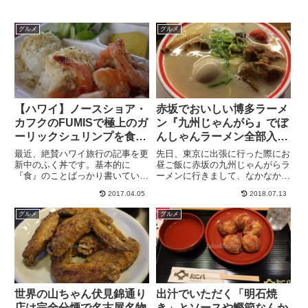
グルメ
グルメ
【ハワイ】ノースショア・
赤坂でおいしい博多ラーメ
カフクのFUMISで極上のガ
ン『九州じゃんがら』でぼ
ーリックシュリンプを食
んしゃんラーメン全部入り
す。
を食す。
最近、絶賛ハワイ旅行の記事を更
先日、東京に出張に行った際にお
新中のふく丼です。基本的に
昼ご飯に赤坂の九州じゃんがらラ
『食』のことばっかり書いている
ーメンに行きまして、なかなか美
気がしますが、本日もハワイの
味しかったのでご紹介。お昼時だ
2017.04.05
2018.07.13
『食』についてお届けします！今
ったのでちょっと混んでました。
回のハワイグルメはこれだ！そ
でもシステムがすごくきっちりで
グルメ
グルメ
う！ハワイといえばガーリックシ
きていて、回転が速い！店内に入
ュリンプ！エビとにんにくの組み
ると右手にすぐレジがあって、
合わせな...
先...
世界の山ちゃん伏見錦通り
出汁でいただく「明石焼
店は完全分煙で名古屋名物
き」とソースや鰹節なんか