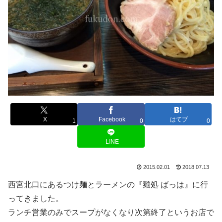
X
Facebook
はてブ
1
0
0
LINE
2015.02.01
2018.07.13
西宮北口にあるつけ麺とラーメンの『麺処 ばっは』に行
ってきました。
ランチ営業のみでスープがなくなり次第終了というお店で