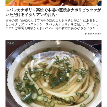
スパッカナポリ～高松で本場の窯焼きナポリピッツァが
いただけるイタリアンのお店～
高松の街（高松の人は市内中心部のことをマチと呼ぶ）にあるおい
しいイタリアンレストラン『スパッカナポリ』をご紹介。スパッカ
ナポリは琴電瓦町駅から歩いて2～3分の駅近にある小さなイタリア
ンのお店です。 外観もかわいらしい(*'ω'*)店内はテー...
2017.09.26
グルメ