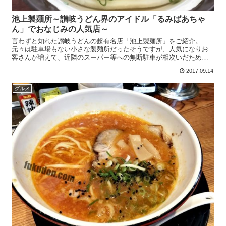
池上製麺所～讃岐うどん界のアイドル「るみばあちゃ
ん」でおなじみの人気店～
言わずと知れた讃岐うどんの超有名店「池上製麺所」をご紹介。
元々は駐車場もない小さな製麺所だったそうですが、人気になりお
客さんが増えて、近隣のスーパー等への無断駐車が相次いだため一
時閉店したものの、現在の場所に移転したそうな。現在のお店は、
2017.09.14
高...
グルメ