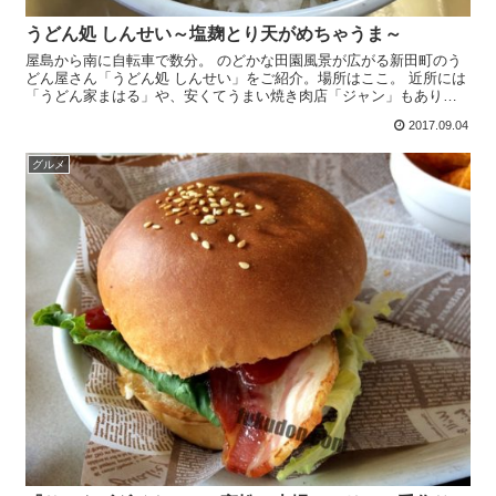
うどん処 しんせい～塩麹とり天がめちゃうま～
屋島から南に自転車で数分。 のどかな田園風景が広がる新田町のう
どん屋さん「うどん処 しんせい」をご紹介。場所はここ。 近所には
「うどん家まはる」や、安くてうまい焼き肉店「ジャン」もありま
す。バスでも行けるけど車で行くのが良いでしょう。 駐車...
2017.09.04
グルメ