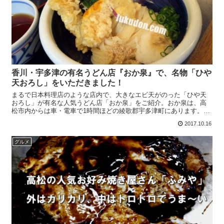
香川・宇多津の有名うどん店『おか泉』で、名物「ひや
天おろし」をいただきました！
まるで日本料理店のような店内で、大きなエビ天がのった「ひや天
おろし」が有名な人気うどん店「おか泉」をご紹介。おか泉は、高
松市内からは車・電車で1時間ほどの綾歌郡宇多津町にあります。う
どんバスのコースにも入っており、香川県外でもかなり有名なお...
2017.10.16
グルメ