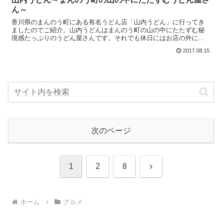
ん～
香川県のまんのう町にある有名うどん店「山内うどん」に行ってき
ましたのでご紹介。山内うどんはまんのう町の山の中にたたずむ秘
境感たっぷりのうどん屋さんです。それでも休日にはお店の外にま
で行列ができるほどの人気店です。お店の前にある駐車場には県外...
2017.08.15
次のページ
次
1
2
8
へ
ホーム
グルメ