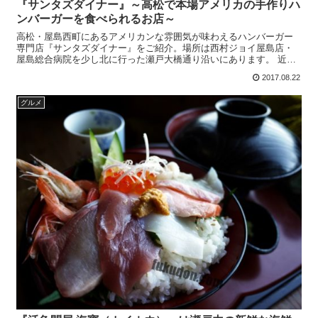
『サンタズダイナー』～高松で本場アメリカの手作りハ
ンバーガーを食べられるお店～
高松・屋島西町にあるアメリカンな雰囲気が味わえるハンバーガー
専門店『サンタズダイナー』をご紹介。場所は西村ジョイ屋島店・
屋島総合病院を少し北に行った瀬戸大橋通り沿いにあります。 近所
にはトマトラーメン専門店の「拉麺ひらり」もあります。店内は...
2017.08.22
グルメ