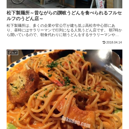
松下製麺所～昔ながらの讃岐うどんを食べられるフルセ
ルフのうどん店～
松下製麺所は、多くの企業や官公庁が建ち並ぶ高松市中心部にあ
り、昼時にはサラリーマンで行列になる人気うどん店です。 朝7時か
ら開いているので、朝食代わりに朝うどんをするサラリーマンや観
光客の方も多いです。ちなみに製麺所のうどん店っていうのは、...
2018.04.14
グルメ