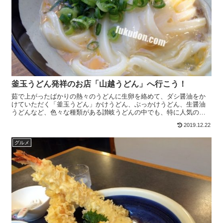
釜玉うどん発祥のお店「山越うどん」へ行こう！
茹で上がったばかりの熱々のうどんに生卵を絡めて、ダシ醤油をか
けていただく「釜玉うどん」かけうどん、ぶっかけうどん、生醤油
うどんなど、色々な種類がある讃岐うどんの中でも、特に人気のあ
るメニューとして、香川県民だけでなく、県外からの観光客にも親...
2019.12.22
グルメ