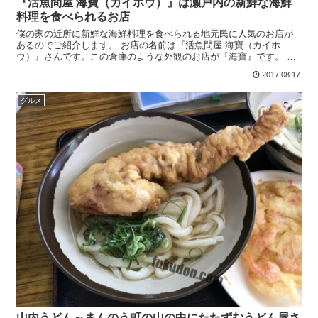
『活魚問屋 海寶（カイホウ）』は瀬戸内の新鮮な海鮮
料理を食べられるお店
僕の家の近所に新鮮な海鮮料理を食べられる地元民に人気のお店が
あるのでご紹介します。 お店の名前は『活魚問屋 海寶（カイホ
ウ）』さんです。この倉庫のような外観のお店が『海寶』です。 読
み方は「カイホウ」で、寶は宝の旧字です。 場所は国道11号...
2017.08.17
グルメ
山内うどん～まんのう町の山の中にたたずむうどん屋さ