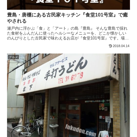
豊島・唐櫃にある古民家キッチン『食堂101号室』で癒
やされる
瀬戸内に浮かぶ「食」と「アート」の島『豊島』 そんな豊島で採れ
た食材をふんだんに使ったヘルシーなメニューを、どこか懐かしい
のんびりとした古民家で味わえるお店が『食堂101号室』です。場所
は豊島に2つある港のひとつ「唐櫃港」から徒歩30分ほど...
2018.04.14
グルメ