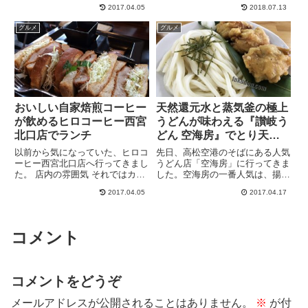
ふたごさんは東京を中心に神奈
骨ラーメンというスープが有名み
2017.04.05
2018.07.13
川・埼玉に数十店舗を展開してい
たいです。豚骨をベースに濃口し
る人気焼き肉店です。中国（深
ょうゆを加えて、豚･鶏･野菜な
グルメ
グルメ
圳）・香港・台湾、ニューヨー
んかでじっくりと長時間炊き出し
ク・ハワイなど海外にも
たスープがあっさりしつつもコ
「Yakinik...
ク...
おいしい自家焙煎コーヒー
天然還元水と蒸気釜の極上
が飲めるヒロコーヒー西宮
うどんが味わえる『讃岐う
北口店でランチ
どん 空海房』でとり天ざ
るうどんを食す
以前から気になっていた、ヒロコ
先日、高松空港のそばにある人気
ーヒー西宮北口店へ行ってきまし
うどん店「空海房」に行ってきま
た。 店内の雰囲気 それではカフ
した。空海房の一番人気は、揚げ
ェスペースへこのカフェスペー
たてのとり天が3つもついた「と
2017.04.05
2017.04.17
ス、かなり広くて、この写真はま
り天ざるうどん」です。うどんは
だまだ一部分です。 それでも、
強力な蒸気釜で短時間でゆであげ
ひっきりなしにお客さんが来て、
るとのことで、けっこうコシは強
待ち時間が出来ていました。ま
めでザ・讃岐うどんという感
コメント
た...
じ。...
コメントをどうぞ
メールアドレスが公開されることはありません。
※
が付