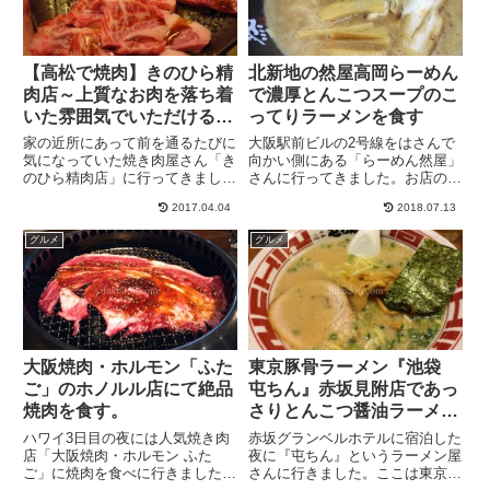
【高松で焼肉】きのひら精
北新地の然屋高岡らーめん
肉店～上質なお肉を落ち着
で濃厚とんこつスープのこ
いた雰囲気でいただけるお
ってりラーメンを食す
店～
家の近所にあって前を通るたびに
大阪駅前ビルの2号線をはさんで
気になっていた焼き肉屋さん「き
向かい側にある「らーめん然屋」
のひら精肉店」に行ってきまし
さんに行ってきました。お店の外
た。お店の外観内観店内はなかな
観からこってり感が伝わってきま
2017.04.04
2018.07.13
か高級感溢れる雰囲気になってい
す。ラーメンの種類は3種類。・
て期待が膨らみます。待合スペー
限界こってりらーめん ・豚骨と
グルメ
グルメ
スの雰囲気がいい＾＾席は座敷で
魚介のWらーめん ・鶏ガラ和風
すだれで仕切られた半個室みたい
塩ラーメンとなっています。写
な...
真...
大阪焼肉・ホルモン「ふた
東京豚骨ラーメン『池袋
ご」のホノルル店にて絶品
屯ちん』赤坂見附店であっ
焼肉を食す。
さりとんこつ醤油ラーメン
を食す。
ハワイ3日目の夜には人気焼き肉
赤坂グランベルホテルに宿泊した
店「大阪焼肉・ホルモン ふた
夜に『屯ちん』というラーメン屋
ご」に焼肉を食べに行きました。
さんに行きました。ここは東京豚