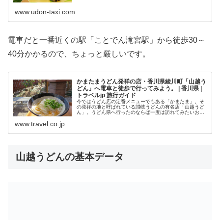
ブックに載っていない通なうどん店もおまかせ。
www.udon-taxi.com
電車だと一番近くの駅「ことでん滝宮駅」から徒歩30～
40分かかるので、ちょっと厳しいです。
かまたまうどん発祥の店・香川県綾川町「山越う
どん」へ電車と徒歩で行ってみよう。 | 香川県 |
トラベルjp 旅行ガイド
今ではうどん店の定番メニューでもある「かまたま」。そ
の発祥の地と呼ばれている讃岐うどんの有名店「山越うど
ん」。うどん県へ行ったのならば一度は訪れてみたいお店
です。しかし、いざ調べてみると近くに駅が見当たらな
www.travel.co.jp
い。お店のホームページのアクセス欄...
山越うどんの基本データ