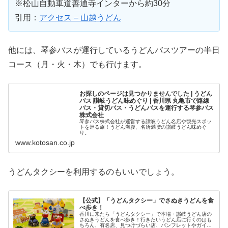
※松山自動車道善通寺インターから約30分
引用：
アクセス – 山越うどん
他には、琴参バスが運行しているうどんバスツアーの半日
コース（月・火・木）でも行けます。
お探しのページは見つかりませんでした | うどん
バス 讃岐うどん味めぐり | 香川県 丸亀市で路線
バス・貸切バス・うどんバスを運行する琴参バス
株式会社
琴参バス株式会社が運営する讃岐うどん名店や観光スポッ
トを巡る旅！うどん満腹、名所満喫の讃岐うどん味めぐ
り。
www.kotosan.co.jp
うどんタクシーを利用するのもいいでしょう。
【公式】「うどんタクシー」でさぬきうどんを食
べ歩き！
香川に来たら「うどんタクシー」で本場・讃岐うどん店の
さぬきうどんを食べ歩き！行きたいうどん店に行くのはも
ちろん、有名店、見つけづらい店、パンフレットやガイド