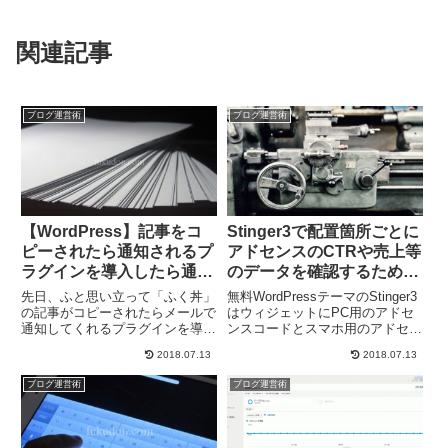
関連記事
ブログ運営術
ブログ運営術
【WordPress】記事をコ
Stinger3で配置箇所ごとに
ピーされたら通知されるプ
アドセンスのCTRや売上等
ラグインを導入したら通知
のデータを確認するための
来まくりでおののく
カスタマイズ
先日、ふと思い立って「ふく丼」
無料WordPressテーマのStinger3
の記事がコピーされたらメールで
はウィジェットにPC用のアドセ
通知してくれるプラグインを導入
ンスコードとスマホ用のアドセン
してみました。このプラグイン
スコードを2つ入れるだけで、あ
2018.07.13
2018.07.13
は、「記事をパクられた！」って
とは最適（だと思われる）箇所へ
ときに通知が来るわけではなく、
アドセンスを表示してくれて便利
ブログ運営術
ブログ運営術
自分のブログ上で誰かが記事をコ
です。ですが、このままだとどこ
ピーしたときに、コピーされた部
に配置した広告...
分...