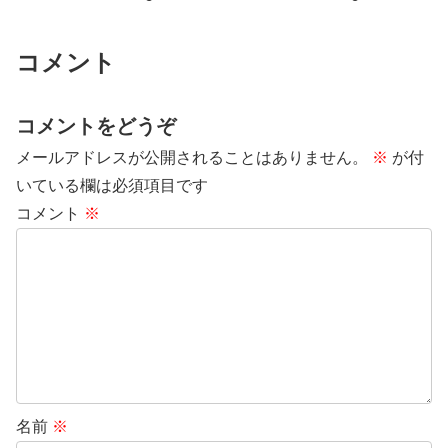
かとお悩みの方も多いかと思いま
承認され、めでたくパクりページ
す。で、結論から言うと、結局、
がインデックス削除されたの...
『そのブログの目的による』って
ことになっちゃうかと思いま
コメント
す。...
コメントをどうぞ
メールアドレスが公開されることはありません。
※
が付
いている欄は必須項目です
コメント
※
名前
※