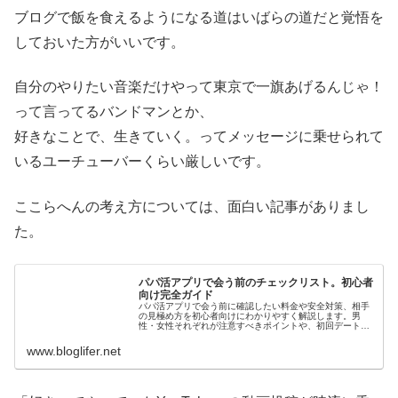
ブログで飯を食えるようになる道はいばらの道だと覚悟を
しておいた方がいいです。
自分のやりたい音楽だけやって東京で一旗あげるんじゃ！
って言ってるバンドマンとか、
好きなことで、生きていく。ってメッセージに乗せられて
いるユーチューバーくらい厳しいです。
ここらへんの考え方については、面白い記事がありまし
た。
パパ活アプリで会う前のチェックリスト。初心者
向け完全ガイド
パパ活アプリで会う前に確認したい料金や安全対策、相手
の見極め方を初心者向けにわかりやすく解説します。男
性・女性それぞれが注意すべきポイントや、初回デート前
のチェックリストも掲載しました。PJ・パディ・ラブア
ン・ペイターズの特徴や、独自調査に...
www.bloglifer.net