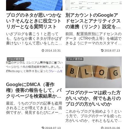
ブログのネタが思いつかな
別アカウントのGoogleア
い？そんなときに役立つト
ドセンスとアナリティクス
リガーとなる質問リスト
の連携（リンク）設定をす
る手順
いざブログを書こう！と思って
前回、配置箇所別にアドセンスの
も、なかなか書くネタが浮かばず
データ（CTRや売上等）を確認で
書けない！なんて思いをしたこと
きるようにテーマのカスタマイズ
のあるブロガーも多いのではない
を行いました。ですが、一番収益
2014.10.31
2018.07.13
でしょうか？そんなことのないよ
性の高い本命の配置箇所はやはり
うに普段からネタ帳を用意してお
記事中や記事下だと思うわけで、
ブログ運営術
ブログ運営術
いて、これはブログのネタにな
どの記事ページが一番売上に貢献
る！ってことをメモしておくって
しているのか、CTRはどうな...
のは...
GoogleにDMCA（著作
権）侵害の報告をして、パ
ブログのテーマは絞った方
クりページを検索結果から
がいいのか、何でもありの
削除した手順
最近、うちのブログの記事も盗用
ブログの方がいいのか
されることが増えてきました。面
これからブログを始めよう！とい
倒ですが、発見するたびにメール
う方で、ブログのテーマを絞った
で削除依頼を送ったり、DMCA侵
方がいいのか、それともなんでも
害を出したりしています。ちょっ
ありの雑多なブログの方がいいの
と前に申告していたDMCA侵害が
2018.07.13
2015.01.06