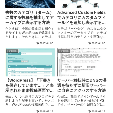
複数のカテゴリ（ターム）
Advanced Custom Fields
に属する投稿を抽出してア
でカテゴリにカスタムフィ
ーカイブに表示する方法
ールドを追加し表示する方
法
たとえば、全国の飲食店を紹介す
カテゴリーやタグ、カスタムタク
るサイトをWordPressで構築する
ソノミーのアーカイブで、カテゴ
とします。そのときに、カテゴリ
リ毎に独自のテキストや画像など
に都道府県を作成し、カスタムタ
を表示させたいときなどに、カテ
2017.04.05
2017.04.05
クソノミーで料理のジャンル（ラ
ゴリページにカスタムフィールド
ーメンとか焼き肉とか）のタクソ
を作成する方法を解説していきま
wordpress
wordpress
ノミーを作ったとします。 で、
す。function.phpに直接、記入し
投稿（カスタム投稿タイ...
ていく方法もありま...
【WordPress】「下書き
サーバー移転時にDNSの浸
を保存しています…」と表
透を待たずに新旧サーバー
示されたまま投稿画面で記
に自在にアクセスする方法
事の保存ができなくなる。
先日、いつも通りこのブログを更
今回は、独自ドメインでwebサイ
新しようと記事を書いていたとこ
トを運用している方向けのTIPS
ろ、WordPressの投稿画面で、
です。サーバーの引越時などに、
「下書きを保存しています…」と
新サーバーにデータを移し終わっ
2018.07.13
2018.07.13
いうメッセージが出たまま、下書
たけれど、DNSの浸透がなかな