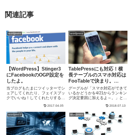
関連記事
wordpress
wordpress
【WordPress】Stinger3
TablePressにも対応！横
にFacebookのOGP設定を
長テーブルのスマホ対応は
したよ。
FooTableで決まり。
【WordPressプラグイ
当ブログもたまにツイッターでシ
グーグルが「スマホ対応ができて
ン】
ェアしてくれたり、フェイスブッ
いるかどうかを4/21からランキン
クでいいね！してくれたりする記
グ決定要因に加えるよ～。」と異
事があるので、せっかくシェアさ
例の事前アナウンスをしました
2017.04.05
2018.07.13
れたチャンスをもっと活かせるよ
ね。 それでなくとも、スマホユ
うにきちんと設定をしておくこと
ーザーは急激な勢いで増えてお
wordpress
wordpress
にしました。まずはフェイスブッ
り、ジャンルによっては訪問者の
クのOGP設定をしましたの
割合がほぼスマホユーザーで占
で、...
め...