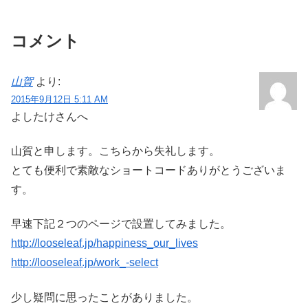
き保存が終わらなくなり、「下書
か完了せず、いつまで経っても新
きとして保存」「プレビュー」
サーバーの方のサイトにアクセス
「公開」などすべてのボタン...
できなくてイライラなんて経...
コメント
山賀
より:
2015年9月12日 5:11 AM
よしたけさんへ
山賀と申します。こちらから失礼します。
とても便利で素敵なショートコードありがとうございま
す。
早速下記２つのページで設置してみました。
http://looseleaf.jp/happiness_our_lives
http://looseleaf.jp/work_-select
少し疑問に思ったことがありました。