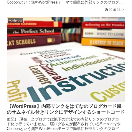
Cocoonという無料WordPressテーマで簡単に外部リンクのブログカ
ード化ができるので、そちらをオス...
2018.04.14
wordpress
【WordPress】内部リンクをはてなのブログカード風
のサムネイル付きリンクにデザインするショートコード
追記） 現在、当ブログでは以下の方法での内部リンクのブログカー
ド化は行っていません。 寝ログさんが配布されているSimplicityや
Cocoonという無料WordPressテーマで簡単に外部リンクのブログカ