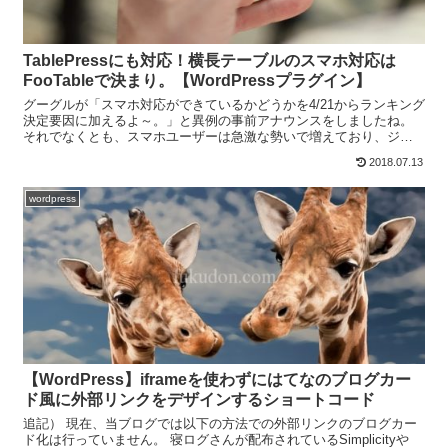
TablePressにも対応！横長テーブルのスマホ対応は
FooTableで決まり。【WordPressプラグイン】
グーグルが「スマホ対応ができているかどうかを4/21からランキング
決定要因に加えるよ～。」と異例の事前アナウンスをしましたね。
それでなくとも、スマホユーザーは急激な勢いで増えており、ジャ
ンルによっては訪問者の割合がほぼスマホユーザーで占め...
2018.07.13
wordpress
【WordPress】iframeを使わずにはてなのブログカー
ド風に外部リンクをデザインするショートコード
追記） 現在、当ブログでは以下の方法での外部リンクのブログカー
ド化は行っていません。 寝ログさんが配布されているSimplicityや