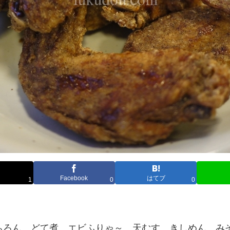
Facebook
はてブ
1
0
0
ちろん、どて煮、エビふりゃ～、天むす、きしめん、み