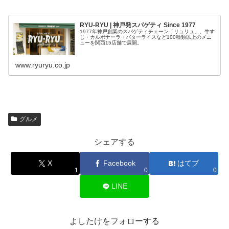
RYU-RYU | 神戸発スパゲティ Since 1977
1977年神戸創業のスパゲティチェーン「リュリュ」。牛す
じ・カルボナーラ・バターライスなど100種類以上のメニ
ューを関西15店舗で展開。
www.ryuryu.co.jp
グルメ
シェアする
X
Facebook
はてブ
1
0
0
LINE
よしたけをフォローする