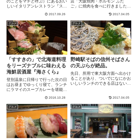
のことをマチと呼ぶ）にあるおい
店「大阪焼肉・ホルモン ふた
しいイタリアンレストラン『スパ
ご」に焼肉を食べに行きました。
ッカナポリ』をご紹介。スパッカ
ふたごさんは東京を中心に神奈
2017.09.26
2017.04.05
ナポリは琴電瓦町駅から歩いて2
川・埼玉に数十店舗を展開してい
～3分の駅近にある小さなイタリ
る人気焼き肉店です。中国（深
グルメ
グルメ
アンのお店です。 外観もかわい
圳）・香港・台湾、ニューヨー
らしい(*'ω'*)店内はテー...
ク・ハワイなど海外にも
「Yakinik...
「すすきの」で北海道料理
野崎駅そばの信州そばさん
をリーズナブルに味わえる
の天ぷらが絶品。
海鮮居酒屋『海さくら』
先日、所用で東大阪方面へ出かけ
ることがあり、ついでになにかお
登別温泉に日帰りで行った次の日
いしいランチのできる店はないか
はお昼までゆっくり寝て、ランチ
と、近辺に住んでいるお知り合い
にラマイのスープカレーを堪能。
に聞いたところ、JR野崎駅近く
夜は北海道の海鮮が食べた～い！
にある【信州そば】というお店で
2016.10.28
2017.04.05
ということで訪問したのがすすき
おいしいそばと天ぷらを食べられ
のにある北海道料理の海鮮居酒屋
グルメ
グルメ
るとの情報を聞き、行って参り
「海さくら」さん。海さくら都通
ま...
店は地下鉄南北線すすきの駅の
す...