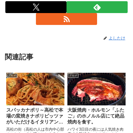
よしたけ
関連記事
グルメ
グルメ
スパッカナポリ～高松で本
大阪焼肉・ホルモン「ふた
場の窯焼きナポリピッツァ
ご」のホノルル店にて絶品
がいただけるイタリアンの
焼肉を食す。
お店～
高松の街（高松の人は市内中心部
ハワイ3日目の夜には人気焼き肉