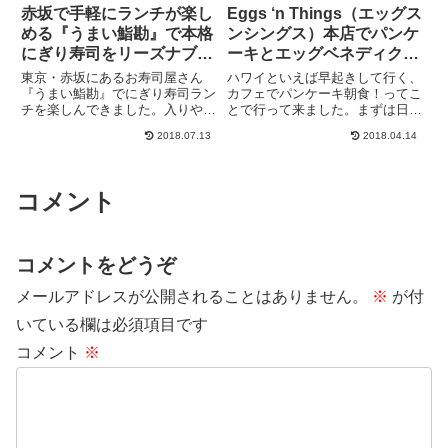
赤坂で手軽にランチが楽し
Eggs ‘n Things（エッグス
める『うまい鮨勘』で本格
ンシングス）本店でパンケ
にぎり寿司をリーズナブル
ーキとエッグベネディクト
に食す。
を食べたよ！
東京・赤坂にあるお寿司屋さん
ハワイといえば早起きして行く、
『うまい鮨勘』でにぎり寿司ラン
カフェでパンケーキ朝食！ってこ
チを楽しんできました。入りやす
とで行って来ました。まずは日本
い雰囲気です。ランチタイムは
にも進出している有名店『Eggs
2018.07.13
2018.04.14
11：00～15：00で、回転寿司で
'n Things（エッグスンシング
はなく、カウンターに座って、目
ス）』ホノルルにはエッグスンシ
の前で職人さんが握ってくれる寿
ングスは3店舗あり、ワイキキビ
司をリーズナブルな値段で食べ...
ーチの真ん前とアラモ...
コメント
コメントをどうぞ
メールアドレスが公開されることはありません。
※
が付
いている欄は必須項目です
コメント
※