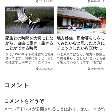
2017.12.27
2018.07.13
国ご相談・サポートサービス」を
と言っていて、僕も畑をやりたく
始められたのでご紹介します。み
なったのですが、いきなり畑はハ
豊かな暮らし
豊かな暮らし
ーりんさんのホームページはこち
ードルが高いので、ベランダ菜園
ら↓ （微力ながら私がホ...
から始めてみました。別件でホ
ー...
家族との時間を大切にしな
地方移住・田舎暮らしをし
がら、自由に働き・生きる
てみたいなと思ったときに
ことができる時代
チェックしたいWEBサイ
トまとめ
僕は、Webサイトの運営でご飯を
いま東京ではなく、地方へ移住し
食べてます。簡単に言うと、自分
て田舎暮らしをしたいという若者
の運営するWebサイトにアフィリ
が増えているそうです。地方は東
エイト広告を貼り付けて、その広
京と比較して、不動産価格が安
2018.06.08
2018.06.09
告からの広告収入をいただいてい
く、地域によっては新鮮な野菜や
るというわけです。法人化してい
魚介類を安い値段で手に入れるこ
るので職業的には、株式会社の社
とができたりと、少ない生活コス
長ってことになりますが、社...
トで充実した暮らしを手に入れら
コメント
れ...
コメントをどうぞ
メールアドレスが公開されることはありません。
※
が付