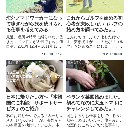
海外ノマドワーカーになっ
これからゴルフを始める初
て稼ぎながら旅を続けられ
心者が失敗しないゴルフの
る仕事を考えてみる
始め方を調べてみたよ。
最近、場所や時間に縛られない働
こんにちは！ふく丼よしたけで
き方「ノマド」が人気ですね。僕
す。突然ですが、このたび「ゴル
自身、2010年12月～2011年12月
フ」を始めることにしました。ち
までほぼ1年間かけて、アフィリ
ょっと前になにかアクティブな趣
2018.07.14
2017.04.03
エイトで稼ぎながら世界一周旅行
味を持ちたいという記事を書い
に行ってきました。その様子は僕
て、登山とかサーフィンとか格闘
豊かな暮らし
豊かな暮らし
のブログ『おきらく夫婦のネット
技とかやりたいなあって思ってい
で稼ぎながら世界一周...
たんですが、『ゴルフ』にしまし
た。...
日本に帰りたい方へ『本帰
ベランダ菜園始めました。
国のご相談・サポートサー
初めてなのに大玉トマトに
ビス』のご紹介
チャレンジしてみたよ♪
私のお知り合いである「みーりん
同じようなお仕事をしている方に
さん（@jtcchk）」が、海外から
畑やるのはいいよ～。僕らみたい
の本帰国を検討している人、本帰
な室内にこもりがちな仕事をして
国する予定の人に向けた、「本帰
いる方には畑いじりがオススメ！