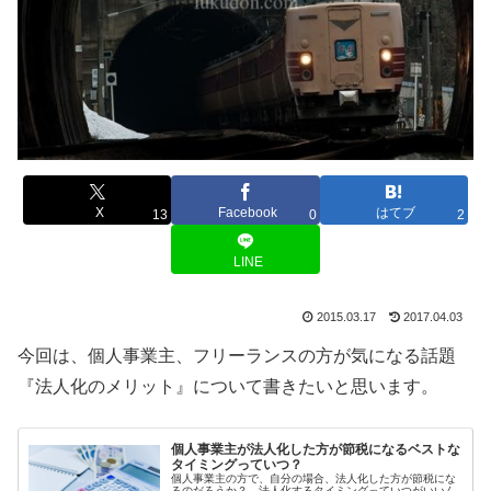
X
Facebook
はてブ
13
0
2
LINE
2015.03.17
2017.04.03
今回は、個人事業主、フリーランスの方が気になる話題
『法人化のメリット』について書きたいと思います。
個人事業主が法人化した方が節税になるベストな
タイミングっていつ？
個人事業主の方で、自分の場合、法人化した方が節税にな
るのだろうか？、法人化するタイミングっていつがいいん