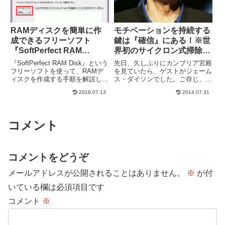
RAMディスクを簡単に作
モチベーションを持続する
成できるフリーソフト
鍵は『確信』にある！※世
『SoftPerfect RAM
界初のサイクロン式掃除機
Disk』での作成手順
を発明したダイソンに学ぶ
『SoftPerfect RAM Disk』という
先日、久しぶりにカンブリア宮殿
努力を続ける秘訣
フリーソフトを使って、RAMデ
を見ていたら、ゲストがジェーム
ィスクを作成する手順を解説しま
ス・ダイソンでした。ご存じ、
す。まずはダウンロードしてイン
『吸引力の落ちないただひとつの
2018.07.13
2014.07.31
ストール『SoftPerfect RAM
掃除機』というキャッチフレーズ
Disk』の公式サイトにアクセスし
が有名なサイクロン式掃除機を初
ようとすると、日本からの...
めて世に出したメーカー『ダイソ
ン』の創業者です。ジェームス・
コメント
ダ...
コメントをどうぞ
メールアドレスが公開されることはありません。
※
が付
いている欄は必須項目です
コメント
※