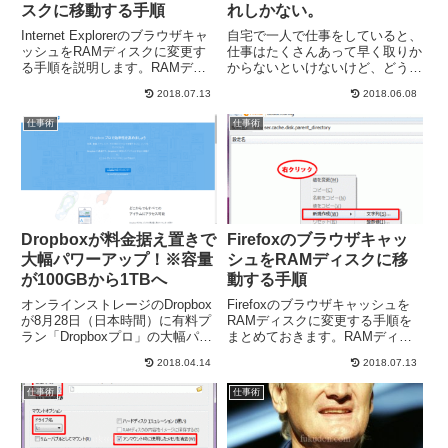
スクに移動する手順
れしかない。
Internet Explorerのブラウザキャ
自宅で一人で仕事をしていると、
ッシュをRAMディスクに変更す
仕事はたくさんあって早く取りか
る手順を説明します。RAMディ
からないといけないけど、どうに
スクの作成の方法は『RAMディ
もやる気が出ない。ってときがあ
2018.07.13
2018.06.08
スクを簡単に作成できるフリーソ
ります。これが会社勤めしている
フト『SoftPerfect RAM Disk』で
なら、会社へ行く途中は面倒でや
仕事術
仕事術
の作成手順』をご覧くだ...
る気がでなくても、いざ会社に着
いてみたらスイッチが切り替わ
っ...
Dropboxが料金据え置きで
Firefoxのブラウザキャッ
大幅パワーアップ！※容量
シュをRAMディスクに移
が100GBから1TBへ
動する手順
オンラインストレージのDropbox
Firefoxのブラウザキャッシュを
が8月28日（日本時間）に有料プ
RAMディスクに変更する手順を
ラン「Dropboxプロ」の大幅パワ
まとめておきます。RAMディス
ーアップを発表しました。共有ア
クの作成の方法は『RAMディス
2018.04.14
2018.07.13
イテムにパスワードを設定した
クを簡単に作成できるフリーソフ
り、有効期限を設定できるように
ト『SoftPerfect RAM Disk』での
仕事術
仕事術
なったりと、共有機能がパワーア
作成手順』をご覧ください。
ップした他、遠隔削...
Inte...